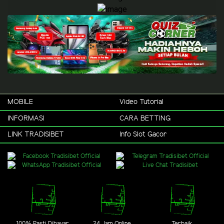
MOBILE
Video Tutorial
INFORMASI
CARA BETTING
LINK TRADISIBET
Info Slot Gacor
100% Pasti Dibayar
24 Jam Online
Terbaik