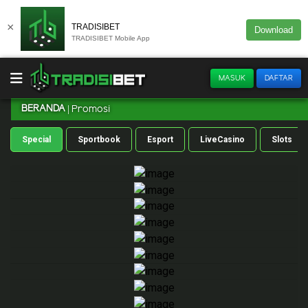
×
TRADISIBET
Download
TRADISIBET Mobile App
MASUK
DAFTAR
BERANDA
Promosi
Special
Sportbook
Esport
LiveCasino
Slots