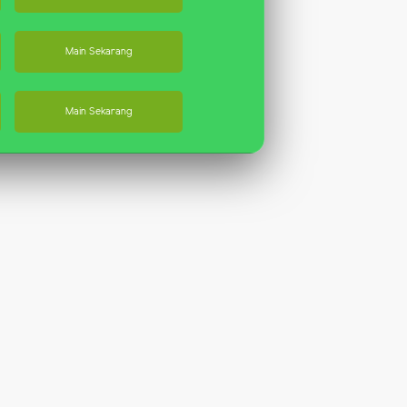
Main Sekarang
Main Sekarang