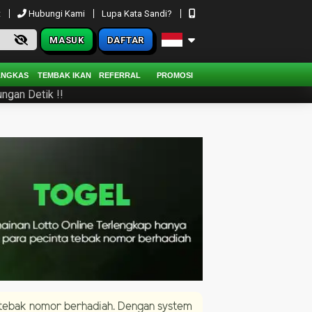
t
Hubungi Kami
Lupa Kata Sandi?
DAFTAR
ANGKAS
TEMBAK IKAN
REFERRAL
PROMOSI
Selamat Datang di Trad
 tebak nomor berhadiah. Dengan system