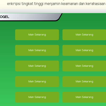
enkripsi tingkat tinggi menjamin keamanan dan kerahasia
OGEL
Main Sekarang
Main Sekarang
Main Sekarang
Main Sekarang
Main Sekarang
Main Sekarang
Main Sekarang
Main Sekarang
Main Sekarang
Main Sekarang