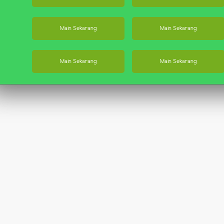
Main Sekarang
Main Sekarang
Main Sekarang
Main Sekarang