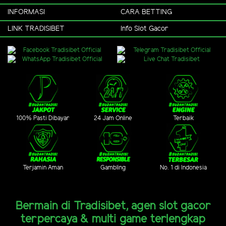
INFORMASI
CARA BETTING
LINK TRADISIBET
Info Slot Gacor
100% Pasti Dibayar
24 Jam Online
Terbaik
Terjamin Aman
Gambling
No. 1 di Indonesia
Bermain di Tradisibet, agen slot gacor
terpercaya & multi game terlengkap