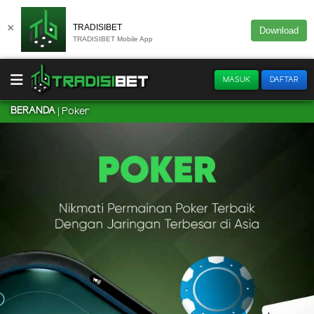
×
TRADISIBET
Download
TRADISIBET Mobile App
MASUK
DAFTAR
BERANDA
Poker