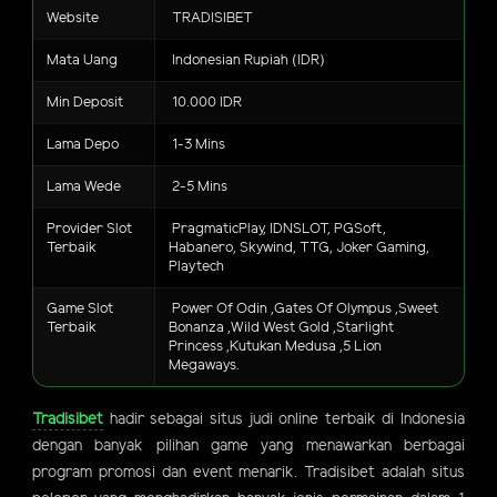
Website
TRADISIBET
Mata Uang
Indonesian Rupiah (IDR)
Min Deposit
10.000 IDR
Lama Depo
1-3 Mins
Lama Wede
2-5 Mins
Provider Slot
PragmaticPlay, IDNSLOT, PGSoft,
Terbaik
Habanero, Skywind, TTG, Joker Gaming,
Playtech
Game Slot
Power Of Odin ,Gates Of Olympus ,Sweet
Terbaik
Bonanza ,Wild West Gold ,Starlight
Princess ,Kutukan Medusa ,5 Lion
Megaways.
Tradisibet
hadir sebagai situs judi online terbaik di Indonesia
dengan banyak pilihan game yang menawarkan berbagai
program promosi dan event menarik. Tradisibet adalah situs