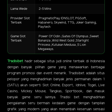
Lama Wede
2-5 Mins
Provider Slot
PragmaticPlay, IDNSLOT, PGSoft,
Terbaik
Habanero, Skywind, TTG, Joker Gaming,
Playtech
Game Slot
Power Of Odin ,Gates Of Olympus ,Sweet
Terbaik
Bonanza ,Wild West Gold ,Starlight
Princess ,Kutukan Medusa ,5 Lion
Megaways.
Tradisibet
hadir sebagai situs judi online terbaik di Indonesia
dengan banyak pilihan game yang menawarkan berbagai
program promosi dan event menarik. Tradisibet adalah situs
pelopor yang menghadirkan banyak jenis permainan dalam 1
(SATU) akun seperti Slot Online, Esport, Idnlive, Togel, Live
Casino, Mickey Mouse, Tangkas, Sportbook, dan masuk
banyak game seru lainnya. Tradisi bet menghadirkan
pengalaman seru bermain kedalam game dengan tampilan
grafik yang modern yang akan menambah keseruan sensasi