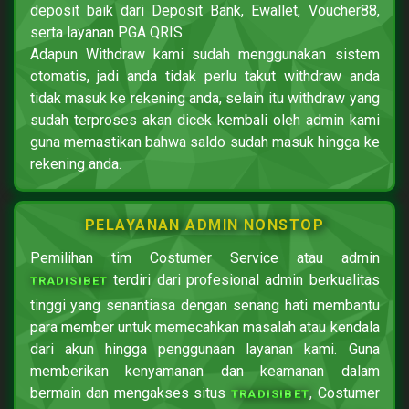
deposit baik dari Deposit Bank, Ewallet, Voucher88,
serta layanan PGA QRIS.
Adapun Withdraw kami sudah menggunakan sistem
otomatis, jadi anda tidak perlu takut withdraw anda
tidak masuk ke rekening anda, selain itu withdraw yang
sudah terproses akan dicek kembali oleh admin kami
guna memastikan bahwa saldo sudah masuk hingga ke
rekening anda.
PELAYANAN ADMIN NONSTOP
Pemilihan tim Costumer Service atau admin
terdiri dari profesional admin berkualitas
TRADISIBET
tinggi yang senantiasa dengan senang hati membantu
para member untuk memecahkan masalah atau kendala
dari akun hingga penggunaan layanan kami. Guna
memberikan kenyamanan dan keamanan dalam
bermain dan mengakses situs
, Costumer
TRADISIBET