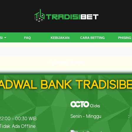
SI
FAQ
KEBIJAKAN
CARA BETTING
PHISING
JADWAL BANK
ADWAL BANK TRADISIB
Senin - Minggu
:
22:00 - 00:30 WIB
Tidak Ada Offline