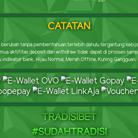
CATATAN
berubah tanpa pemberitahuan terlebih dahulu tergantung kebij
mua aktifitas deposit dan withdraw tidak dapat di prosses sam
 indikator bank, Hijau Normal, Merah Offline, Kuning Gangguan.
TRADISIBET
#SUDAHTRADISI