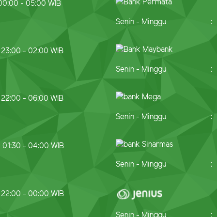
00:00 - 05:00 WIB
Senin - Minggu
:
23:00 - 02:00 WIB
Senin - Minggu
:
22:00 - 06:00 WIB
Senin - Minggu
:
01:30 - 04:00 WIB
Senin - Minggu
:
22:00 - 00:00 WIB
Senin - Minggu
: